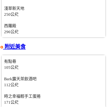
淺草新天地
250公尺
西羅殿
296公尺
附近美食
有點巷
105公尺
Bark露天茶飲酒吧
112公尺
時之幸福輕手工蛋捲
171公尺