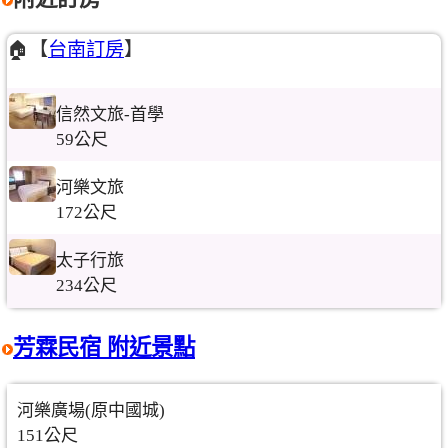
🏠【
台南訂房
】
信然文旅-首學
59公尺
河樂文旅
172公尺
太子行旅
234公尺
芳霖民宿 附近景點
河樂廣場(原中國城)
151公尺