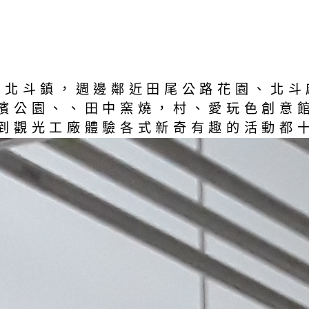
縣北斗鎮，週邊鄰近田尾公路花園、北斗
濱公園、、田中窯燒，村、愛玩色創意
到觀光工廠體驗各式新奇有趣的活動都十