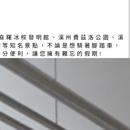
麻糬冰棕發明館、溪州費茲洛公園、溪
館等知名景點，不論是想騎著腳踏車，
分便利，讓您擁有難忘的假期!