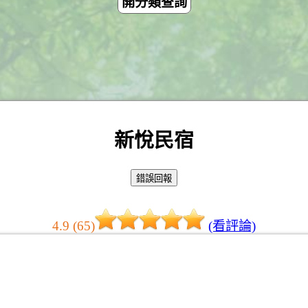
開分類查詢
新悅民宿
4.9 (65)
(看評論)