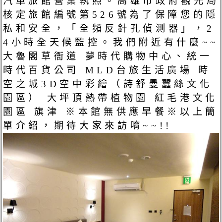
汽車旅館營業執照。高雄市政府觀光局
核定旅館編號第526號為了保障您的隱
私和安全，「全頻反針孔偵測器」，2
4小時全天候監控。我們附近有什麼~~
大魯閣草衙道 夢時代購物中心、統一
時代百貨公司 MLD台旅生活廣場 時
空之城3D空中彩繪（詩舒曼蠶絲文化
園區） 大坪頂熱帶植物園 紅毛港文化
園區 旗津 ※本館無供應早餐※以上簡
單介紹，期待大家來訪唷~~!!