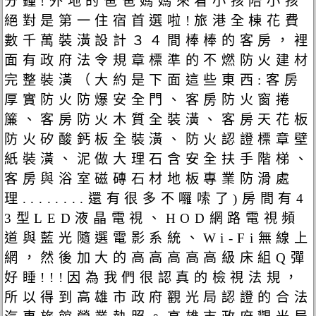
分鐘!外地的爸爸媽媽來看小孩陪小孩
絕對是第一住宿首選啦!旅港全棟花費
數千萬裝潢設計３４間棒棒的客房，裡
面有政府法令規章標準的不燃防火建材
完整裝潢（大約是下面這些東西:客房
厚實防火防爆安全門、客房防火窗捲
簾、客房防火木質全裝潢、客房天花板
防火矽酸鈣板全裝潢、防火認證標章壁
紙裝潢、泥做大理石含安全扶手階梯、
客房與浴室磁磚石材地板專業防滑處
理........還有很多不囉嗦了)房間有4
3型LED液晶電視、HOD網路電視頻
道與藍光隨選電影系統、Wi-Fi無線上
網，然後加大的高高高高高級床組Q彈
好睡!!!因為我們很認真的檢視法規，
所以得到高雄市政府觀光局認證的合法