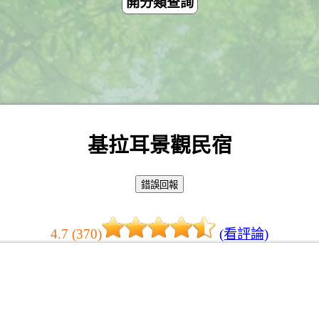
開分類查詢
基拉耳景觀民宿
4.7 (370)
(看評論)