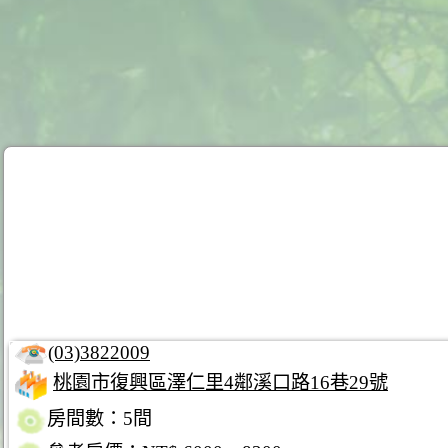
(03)3822009
桃園市復興區澤仁里4鄰溪口路16巷29號
房間數：5間