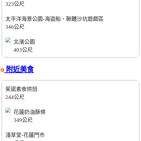
323公尺
太平洋海景公園-海盜船、鞦韆沙坑遊戲區
346公尺
北濱公園
403公尺
附近美食
茱諾素食烘焙
244公尺
花蓮奶油酥條
349公尺
淺草堂-花蓮門市