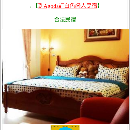
→【
到Agoda訂白色戀人民宿
】
合法民宿