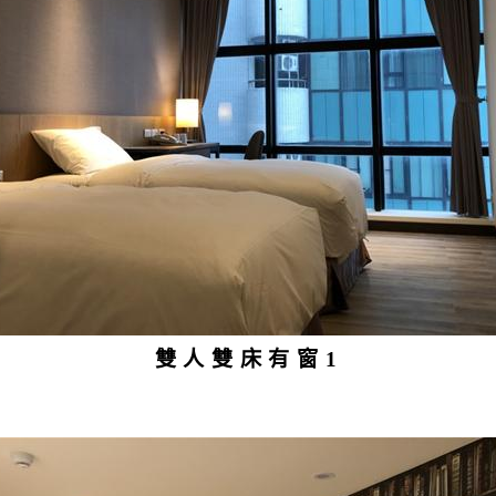
雙人雙床有窗1