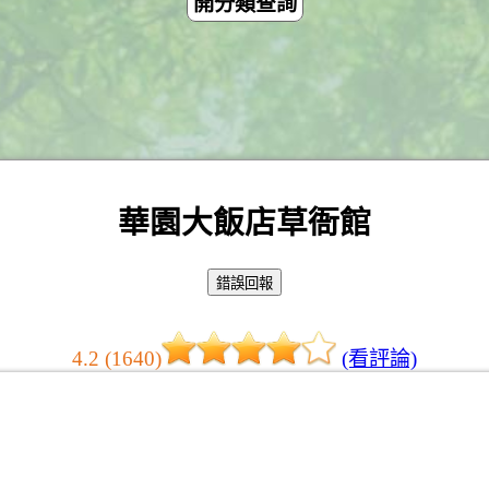
開分類查詢
華園大飯店草衙館
4.2 (1640)
(看評論)