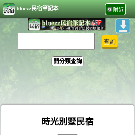
bluezz民宿筆記本
附近
開分類查詢
時光別墅民宿