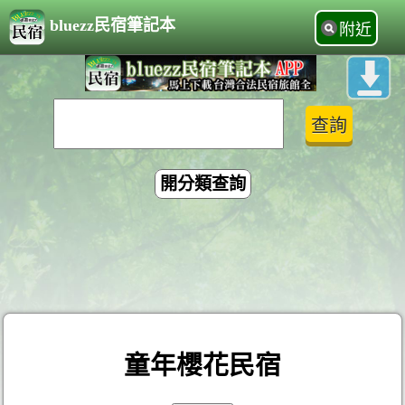
bluezz民宿筆記本
附近
開分類查詢
童年櫻花民宿