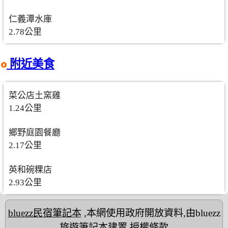
仁義潭水庫
2.78公里
附近美食
菜公店土窯雞
1.24公里
鄉野庭園餐廳
2.17公里
英和碗粿店
2.93公里
bluezz民宿筆記本
,本網使用政府開放資料,由bluezz
旅遊筆記本建置
授權條款