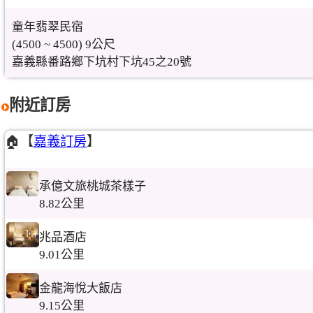
童年翡翠民宿
(4500 ~ 4500) 9公尺
嘉義縣番路鄉下坑村下坑45之20號
附近訂房
🏠【
嘉義訂房
】
承億文旅桃城茶樣子
8.82公里
兆品酒店
9.01公里
金龍海悅大飯店
9.15公里