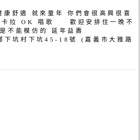
健康舒適 就來童年 你們會很高興很喜
有卡拉 OK 唱歌 歡迎安排住一晚不
原木的氣息是不能模仿的 延年益壽
番路鄉下坑村下坑45-18號 (嘉義市大雅路