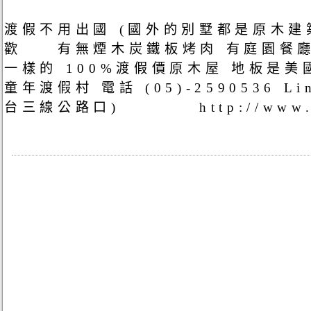
渡假不用出國 (國外的別墅都是原木建
歡 有無煙木炭鐵板烤肉 有庭園餐廳
一樣的 100%渡假價原木屋 地
童年渡假村 電話 (05)-2590536 
台三線公路口) http://www.gre