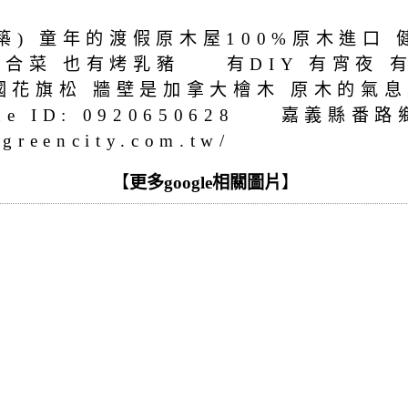
築) 童年的渡假原木屋100%原木進口 
合菜 也有烤乳豬 有DIY 有宵夜 
板是美國花旗松 牆壁是加拿大檜木 
Line ID: 0920650628 嘉義縣
encity.com.tw/
【
更多google相關圖片
】