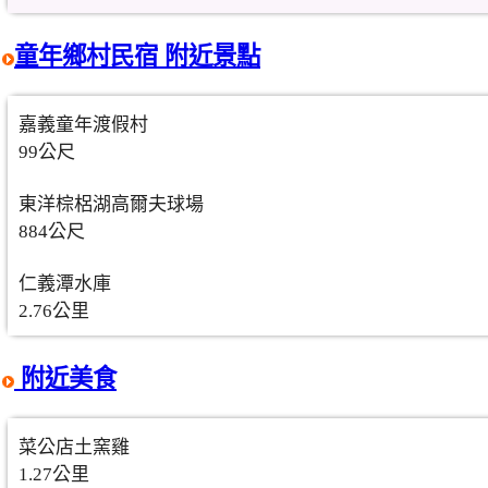
童年鄉村民宿 附近景點
嘉義童年渡假村
99公尺
東洋棕梠湖高爾夫球場
884公尺
仁義潭水庫
2.76公里
附近美食
菜公店土窯雞
1.27公里