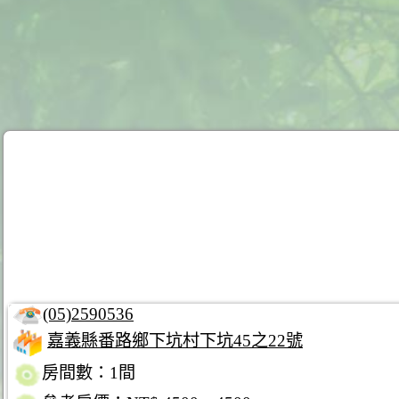
(05)2590536
嘉義縣番路鄉下坑村下坑45之22號
房間數：1間