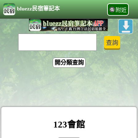
bluezz民宿筆記本
附近
開分類查詢
123會館