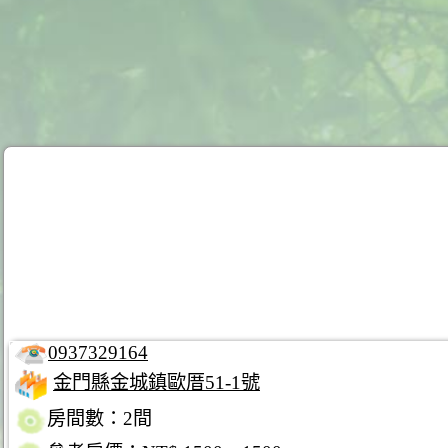
0937329164
金門縣金城鎮歐厝51-1號
房間數：2間