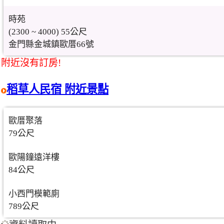
時苑
(2300 ~ 4000) 55公尺
金門縣金城鎮歐厝66號
附近沒有訂房!
稻草人民宿 附近景點
歐厝聚落
79公尺
歐陽鐘遠洋樓
84公尺
小西門模範廁
789公尺