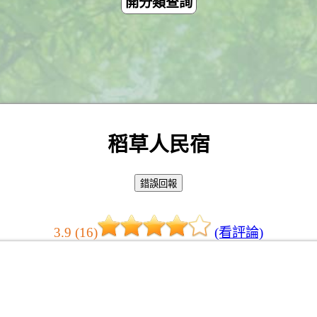
開分類查詢
稻草人民宿
3.9 (16)
(看評論)