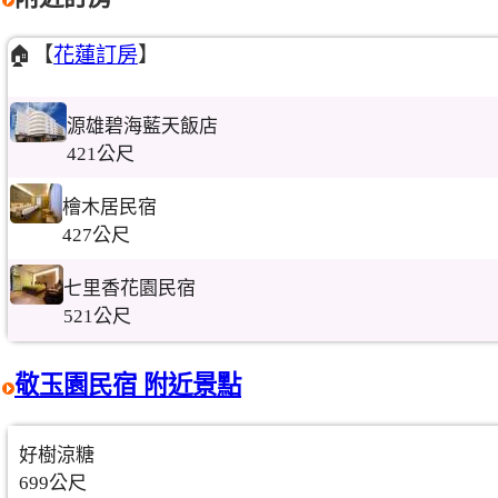
🏠【
花蓮訂房
】
源雄碧海藍天飯店
421公尺
檜木居民宿
427公尺
七里香花園民宿
521公尺
敬玉園民宿 附近景點
好樹涼糖
699公尺