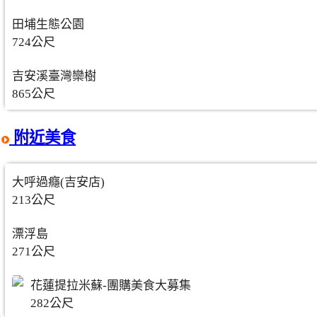
田埔生態公園
724公尺
吉安溪臺灣欒樹
865公尺
附近美食
大呼過癮(吉安店)
213公尺
漂浮島
271公尺
花蓮提拉米蘇-團購美食大募集
282公尺