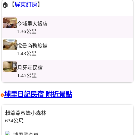
🏠【
屏東訂房
】
今埔里大飯店
1.36公里
悅景商務旅館
1.43公里
月牙莊民宿
1.45公里
埔里日記民宿 附近景點
賴爺爺蜜蜂小森林
634公尺