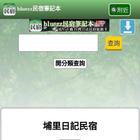
bluezz民宿筆記本
附近
開分類查詢
埔里日記民宿