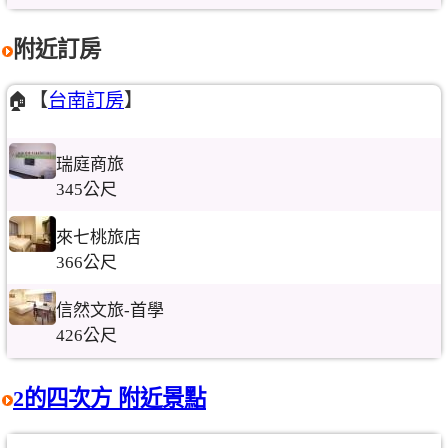
附近訂房
🏠【
台南訂房
】
瑞庭商旅
345公尺
來七桃旅店
366公尺
信然文旅-首學
426公尺
2的四次方 附近景點