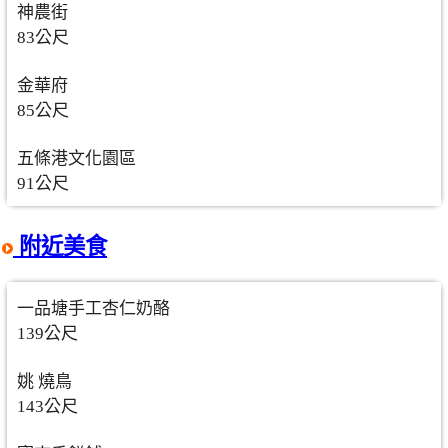
神農街
83公尺
金華府
85公尺
五條港文化園區
91公尺
附近美食
一品塘手工杏仁奶酪
139公尺
姚 燒鳥
143公尺