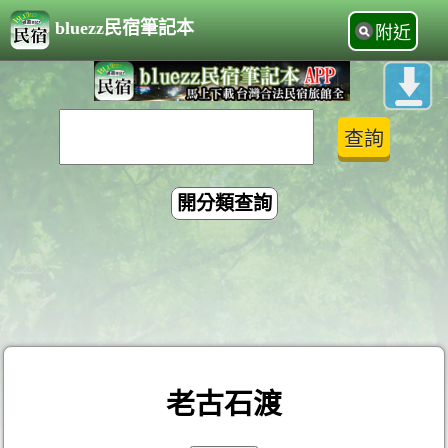
bluezz民宿筆記本
附近
開分類查詢
老古石渡