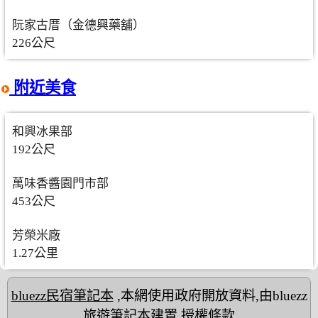
阮家古厝（金德興藥舖）
226公尺
附近美食
和興冰果部
192公尺
萬味香醬園門市部
453公尺
芳榮米廠
1.27公里
bluezz民宿筆記本
,本網使用政府開放資料,由bluezz
旅遊筆記本建置
授權條款