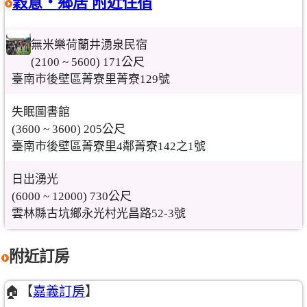
穀意‧鄉居 附近住宿
無米樂荷蘭井湧泉民宿
(2100 ~ 5600) 171公尺
臺南市後壁區菁寮里菁寮129號
失眠圖書館
(3600 ~ 3600) 205公尺
臺南市後壁區菁寮里4鄰菁寮142之1號
日出湧光
(6000 ~ 12000) 730公尺
雲林縣古坑鄉永光村光昌路52-3號
附近訂房
🏠【
嘉義訂房
】