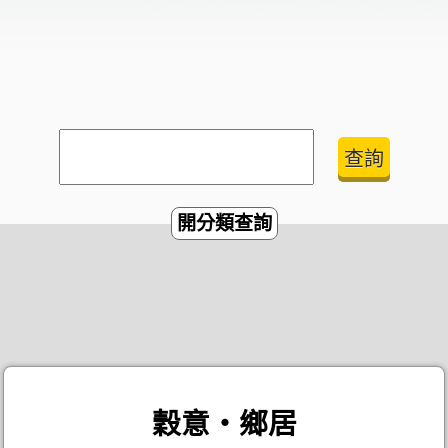
開分類查詢
穀意‧鄉居