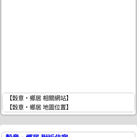
【穀意‧鄉居 相關網站】
【穀意‧鄉居 地圖位置】