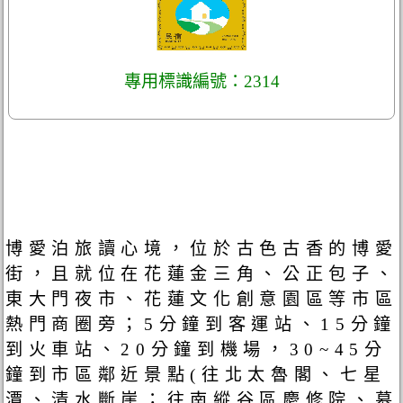
專用標識編號：2314
博愛泊旅讀心境，位於古色古香的博愛
街，且就位在花蓮金三角、公正包子、
東大門夜市、花蓮文化創意園區等市區
熱門商圈旁；5分鐘到客運站、15分鐘
到火車站、20分鐘到機場，30~45分
鐘到市區鄰近景點(往北太魯閣、七星
潭、清水斷崖；往南縱谷區慶修院、慕