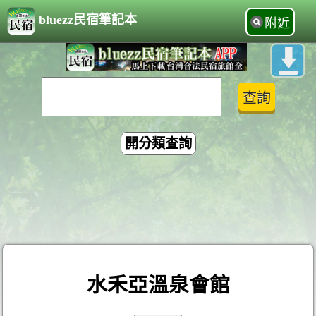
bluezz民宿筆記本
附近
開分類查詢
水禾亞溫泉會館