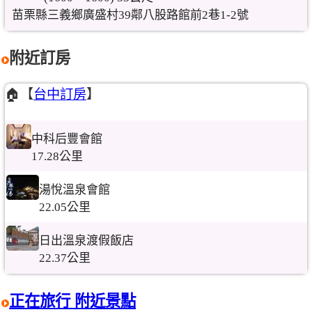
苗栗縣三義鄉廣盛村39鄰八股路館前2巷1-2號
附近訂房
🏠【
台中訂房
】
中科后豐會館
17.28公里
湯悅溫泉會館
22.05公里
日出溫泉渡假飯店
22.37公里
正在旅行 附近景點