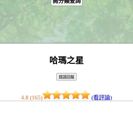
開分類查詢
哈瑪之星
4.8 (165)
(看評論)