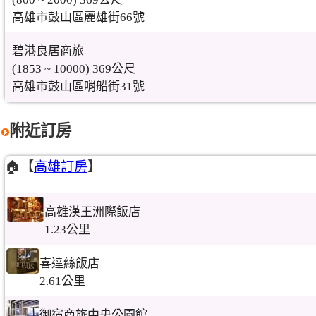
高雄市鼓山區麗雄街66號
碧港良居商旅
(1853 ~ 10000) 369公尺
高雄市鼓山區哨船街31號
附近訂房
🏠【
高雄訂房
】
高雄漢王洲際飯店
1.23公里
喜達絲飯店
2.61公里
御宿商旅中央公園館