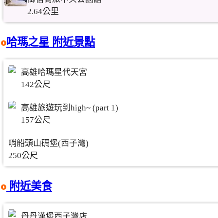
2.64公里
哈瑪之星 附近景點
高雄哈瑪星代天宮
142公尺
高雄旅遊玩到high~ (part 1)
157公尺
哨船頭山碉堡(西子灣)
250公尺
附近美食
丹丹漢堡西子灣店