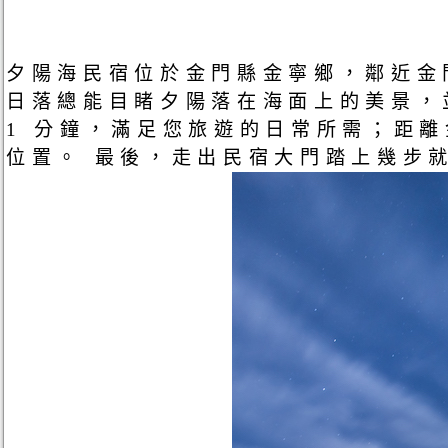
夕陽海民宿位於金門縣金寧鄉，鄰近金
日落總能目睹夕陽落在海面上的美景，
1 分鐘，滿足您旅遊的日常所需；距離
位置。 最後，走出民宿大門踏上幾步