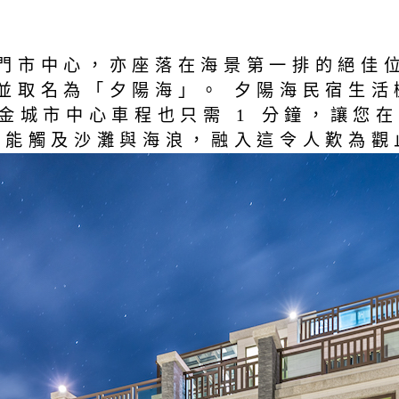
門市中心，亦座落在海景第一排的絕佳
並取名為「夕陽海」。 夕陽海民宿生活
金城市中心車程也只需 1 分鐘，讓您
就能觸及沙灘與海浪，融入這令人歎為觀