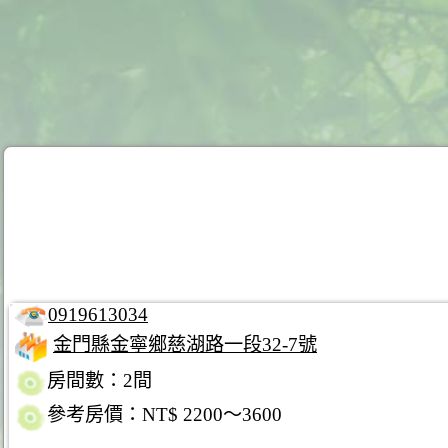
0919613034
金門縣金寧鄉慈湖路一段32-7號
房間數：2間
參考房價：NT$ 2200～3600