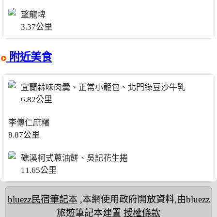
望龍埤
3.37公里
附近美食
宜蘭蒜味肉羹、正常小籠包、北門綠豆沙牛乳
6.82公里
李傳仁麻糬
8.87公里
礁溪柯式蔥油餅、吳記花生捲
11.65公里
bluezz民宿筆記本
,本網使用政府開放資料,由bluezz
旅遊筆記本建置
授權條款