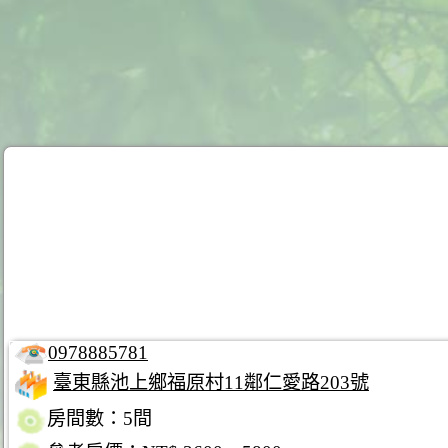
0978885781
臺東縣池上鄉福原村11鄰仁愛路203號
房間數：5間