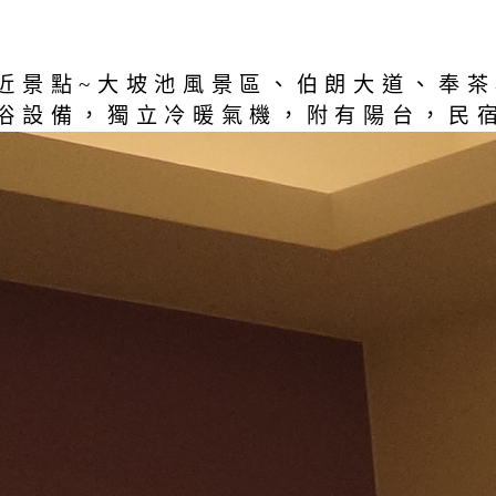
近景點~大坡池風景區、伯朗大道、奉茶
浴設備，獨立冷暖氣機，附有陽台，民