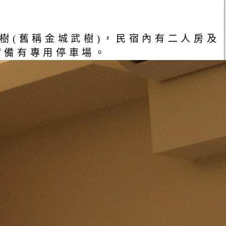
樹(舊稱金城武樹)，民宿內有二人房及
宿備有專用停車場。