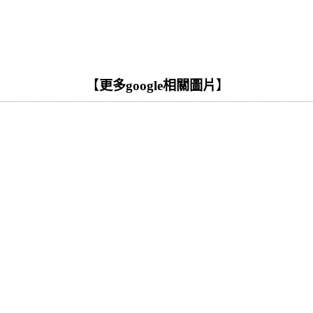
【
更多google相關圖片
】