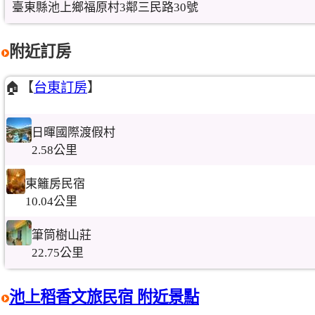
臺東縣池上鄉福原村3鄰三民路30號
附近訂房
🏠【
台東訂房
】
日暉國際渡假村
2.58公里
東籬房民宿
10.04公里
筆筒樹山莊
22.75公里
池上稻香文旅民宿 附近景點