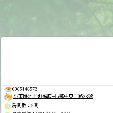
0985148572
臺東縣池上鄉福原村5鄰中東二路23號
房間數：5間