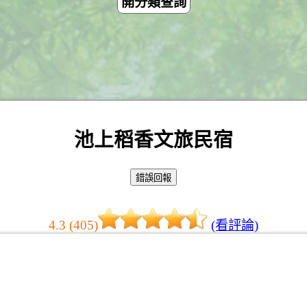
開分類查詢
池上稻香文旅民宿
4.3 (405)
(看評論)