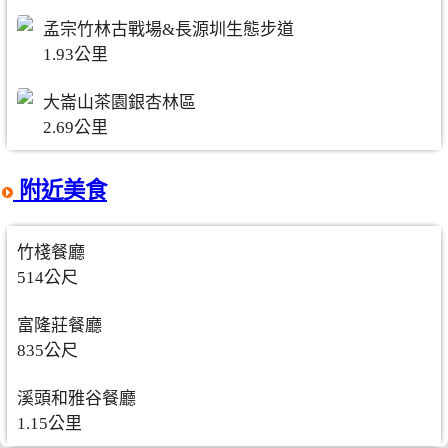
孟宗竹林古戰場&長源圳生態步道
1.93公里
大崙山茶園銀杏林區
2.69公里
附近美食
竹棧餐廳
514公尺
富隆莊餐廳
835公尺
溪頭和雅谷餐廳
1.15公里