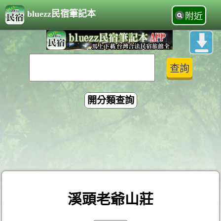
bluezz民宿筆記本
附近
開分類查詢
溪頭老爺山莊