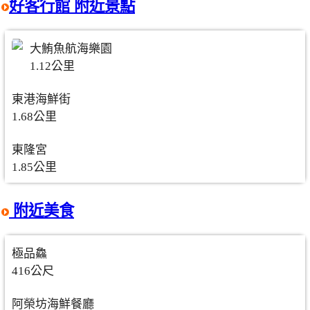
好客行館 附近景點
大鮪魚航海樂園
1.12公里
東港海鮮街
1.68公里
東隆宮
1.85公里
附近美食
極品鱻
416公尺
阿榮坊海鮮餐廳