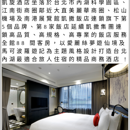
凱旋酒店坐落於台北市內湖科學園區、
江南街商圈鄰近大直美麗華商圈、松山
機場及南港展覽館凱撒飯店連鎖旗下第
5個品牌、第8家飯店延續凱撒集團連
鎖高品質、高規格、高專業的飯店服務
全館88 間客房，以愛麗絲夢遊仙境及
馬可波羅遊記為主題風格設計打造台北
內湖最適合旅人住宿的精品商務酒店 !