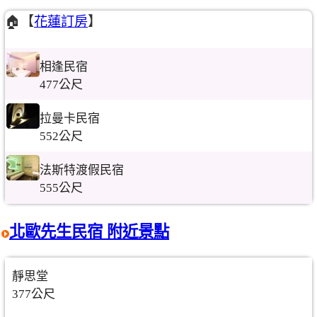
🏠【
花蓮訂房
】
相逢民宿
477公尺
拉曼卡民宿
552公尺
法斯特渡假民宿
555公尺
北歐先生民宿 附近景點
靜思堂
377公尺