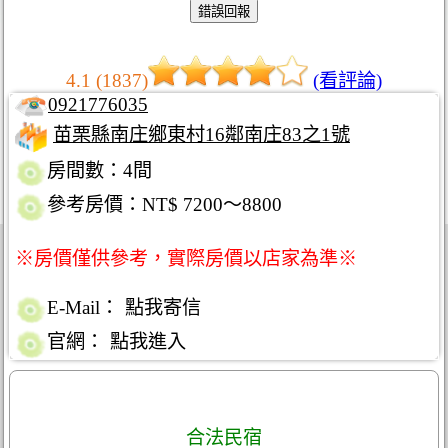
4.1 (1837)
(看評論)
0921776035
苗栗縣南庄鄉東村16鄰南庄83之1號
房間數：4間
參考房價：NT$ 7200～8800
※房價僅供參考，實際房價以店家為準※
E-Mail：
點我寄信
官網：
點我進入
合法民宿