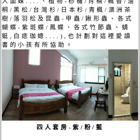
人面蛛....、植物-桫欏/肖楠/楓香/油
桐/黑松/台灣杉/日本杉/青楓/澳洲茶
樹/落羽松及昆蟲-甲蟲/鍬形蟲、各式
蝴蝶-紫斑蝶/鳳蝶、各式竹節蟲、蜻
蜓,白痣珈蟌....),也計劃對這裡愛讀
書的小孩有所協助。
四人套房-紫/粉/藍