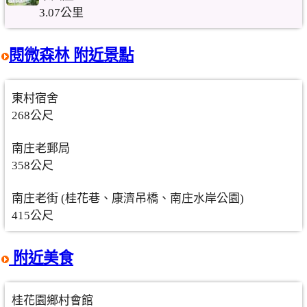
3.07公里
閱微森林 附近景點
東村宿舍
268公尺
南庄老郵局
358公尺
南庄老街 (桂花巷、康濟吊橋、南庄水岸公園)
415公尺
附近美食
桂花園鄉村會館