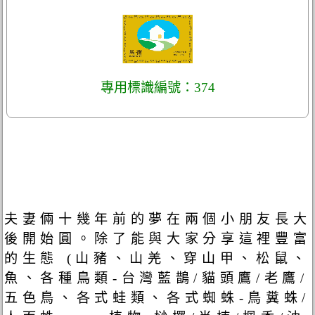
專用標識編號：374
夫妻倆十幾年前的夢在兩個小朋友長大
後開始圓。除了能與大家分享這裡豐富
的生態 (山豬、山羌、穿山甲、松鼠、
魚、各種鳥類-台灣藍鵲/貓頭鷹/老鷹/
五色鳥、各式蛙類、各式蜘蛛-鳥糞蛛/