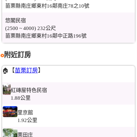
苗栗縣南庄鄉東村16鄰南庄78之10號
悠閣民宿
(2500 ~ 4000) 232公尺
苗栗縣南庄鄉東村16鄰中正路196號
附近訂房
🏠【
苗栗訂房
】
紅磚屋特色民宿
1.88公里
里京館
1.92公里
栗田庄