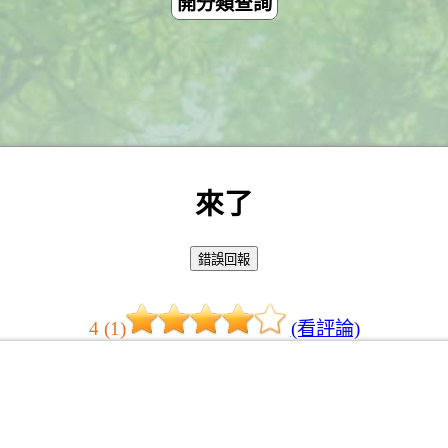
開分類查詢
來了
4 (1)
(看評論)