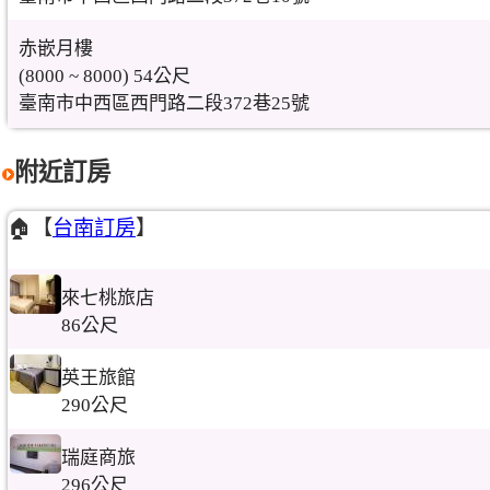
赤嵌月樓
(8000 ~ 8000) 54公尺
臺南市中西區西門路二段372巷25號
附近訂房
🏠【
台南訂房
】
來七桃旅店
86公尺
英王旅館
290公尺
瑞庭商旅
296公尺