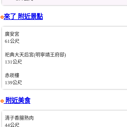
來了 附近景點
廣安宮
61公尺
祀典大天后宮(明寧靖王府邸)
131公尺
赤崁樓
139公尺
附近美食
清子香腸熟肉
44公尺