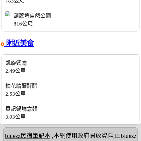
783公尺
葫蘆埤自然公園
816公尺
附近美食
凱旋餐廳
2.49公里
柚花精釀酵醋
2.53公里
買記鍋燒意麵
3.03公里
bluezz民宿筆記本
,本網使用政府開放資料,由bluezz