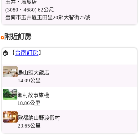
玉井‧嵐旅店
(3080 ~ 4680) 62公尺
臺南市玉井區玉田里20鄰大智街75號
附近訂房
🏠【
台南訂房
】
烏山頭大飯店
14.09公里
鄉村故事旅棧
18.86公里
歐都納山野渡假村
23.65公里