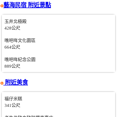
藝海民宿 附近景點
玉井北極殿
428公尺
噍吧哖文化園區
664公尺
噍吧哖紀念公園
889公尺
附近美食
福仔米糕
341公尺