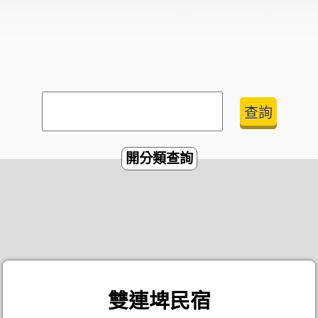
開分類查詢
雙連埤民宿