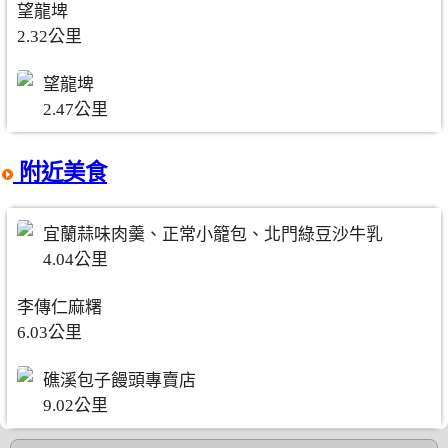
望龍埤
2.32公里
望龍埤
2.47公里
附近美食
宜蘭蒜味肉羹、正常小籠包、北門綠豆沙牛乳
4.04公里
李傳仁麻糬
6.03公里
礁溪包子饅頭專賣店
9.02公里