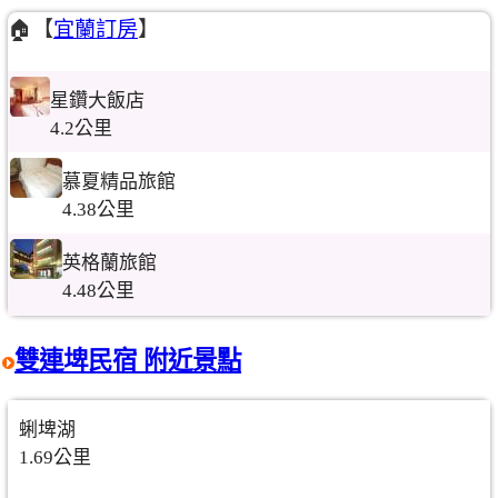
🏠【
宜蘭訂房
】
星鑽大飯店
4.2公里
慕夏精品旅館
4.38公里
英格蘭旅館
4.48公里
雙連埤民宿 附近景點
蜊埤湖
1.69公里