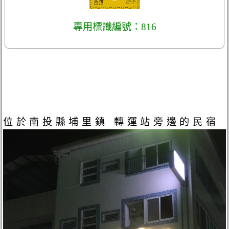
專用標識編號：816
位於南投縣埔里鎮 轉運站旁邊的民宿