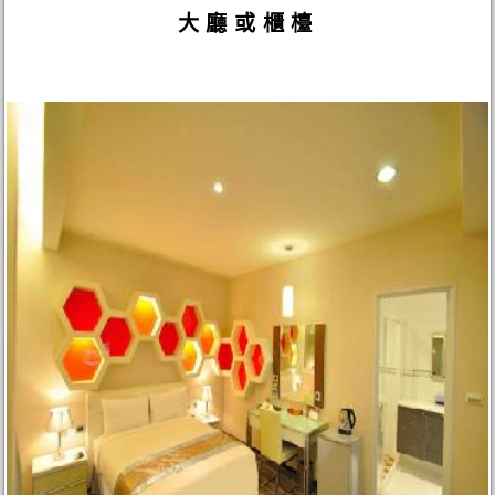
大廳或櫃檯