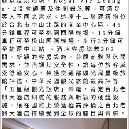
廳以及烘焙坊、Royal VIP Loung
e、2間會議室及休閒設施等，可滿足
客人不同之需求。這座十二層建築物位
於台北市中山北路的商業中心區，45
分鐘車程可至桃園國際機場、15分鐘
車程可至松山國際機場、步行3分鐘可
至捷運中山站 。酒店客房總數202
間，新穎的客房設施，兼顧商務與休閒
需求，並強調其安全性，讓每位旅客感
受舒適安心。榮獲交通部觀光局星級旅
館評鑑，中華民國觀光旅館最高評等
「五星級觀光飯店」榮耀，肯定台北老
爺大酒店細膩的服務與新穎的硬體設
施，讓在國際上榮獲極高評價之台北老
爺大酒店持續受到全球的矚目與青睞。