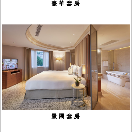
豪華套房
景隅套房