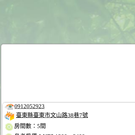
0912052923
臺東縣臺東市文山路38巷7號
房間數：5間