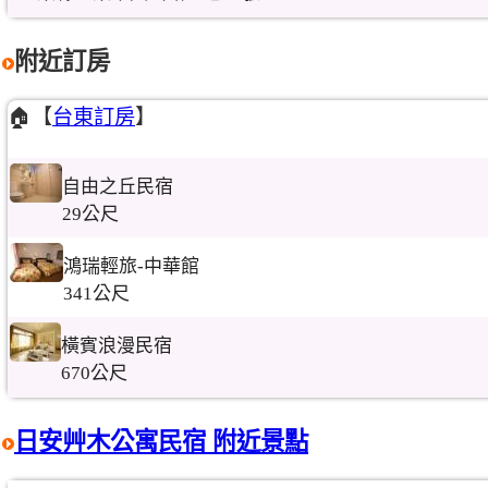
附近訂房
🏠【
台東訂房
】
自由之丘民宿
29公尺
鴻瑞輕旅-中華館
341公尺
橫賓浪漫民宿
670公尺
日安艸木公寓民宿 附近景點