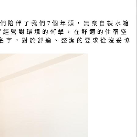
魚們陪伴了我們7個年頭，無奈自製水箱
民宿經營對環境的衝擊，在舒適的住宿空
名字，對於舒適、整潔的要求從沒妥協