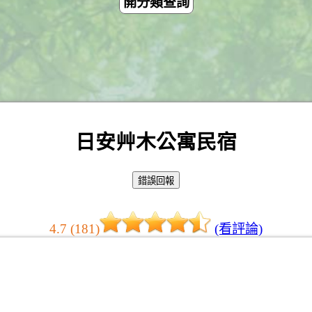
開分類查詢
日安艸木公寓民宿
4.7 (181)
(看評論)