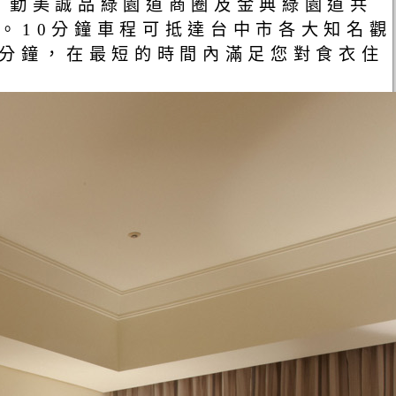
、勤美誠品綠園道商圈及金典綠園道共
。10分鐘車程可抵達台中市各大知名觀
0分鐘，在最短的時間內滿足您對食衣住