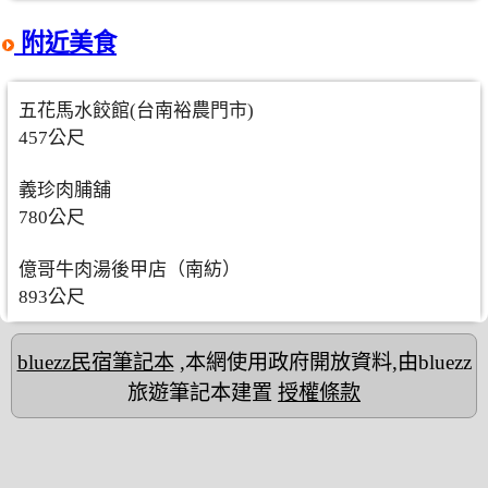
附近美食
五花馬水餃館(台南裕農門市)
457公尺
義珍肉脯舖
780公尺
億哥牛肉湯後甲店（南紡）
893公尺
bluezz民宿筆記本
,本網使用政府開放資料,由bluezz
旅遊筆記本建置
授權條款