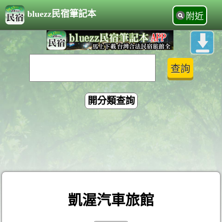
bluezz民宿筆記本
附近
開分類查詢
凱渥汽車旅館