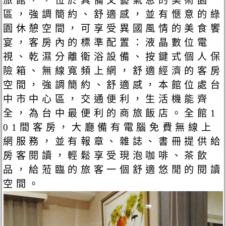
旅館，，位於具備文藝氣息的美術園
區，強調簡約、舒適感，並有愜意的綠
園休憩空間，可享受異國風情的美食饗
宴，客房內的標準配置：液晶數位電
視、乾濕分離衛浴設備、按鍵式個人保
險箱、無線寬頻上網，舒適經濟的客房
空間，強調簡約、舒適感，本館位處台
中市中心區，交通便利，生活機能齊
全，為台中最便利的商旅飯店。全館1
01間客房，大廳備有電腦免費無線上
網服務，並有報章、雜誌、書冊提供給
房客閱讀，輕鬆享受現泡咖啡、茶飲
品，給蒞臨的旅客一個舒適悠閒的閱讀
空間。