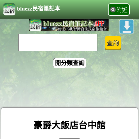
bluezz民宿筆記本
附近
開分類查詢
豪爵大飯店台中館