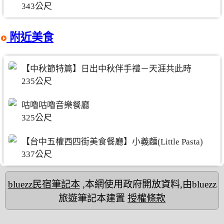
343公尺
附近美食
【中秋節特篇】日出中秋伴手禮－天涯共此時
235公尺
咕嚕咕嚕音樂餐廳
325公尺
【台中五權西四街美食餐廳】小義麵(Little Pasta)
337公尺
bluezz民宿筆記本
,本網使用政府開放資料,由bluezz
旅遊筆記本建置
授權條款