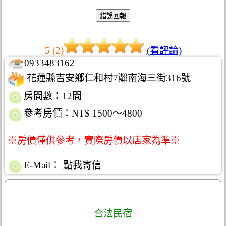
5 (2)
(看評論)
0933483162
花蓮縣吉安鄉仁和村7鄰南海三街316號
房間數：12間
參考房價：NT$ 1500～4800
※房價僅供參考，實際房價以店家為準※
E-Mail：
點我寄信
合法民宿