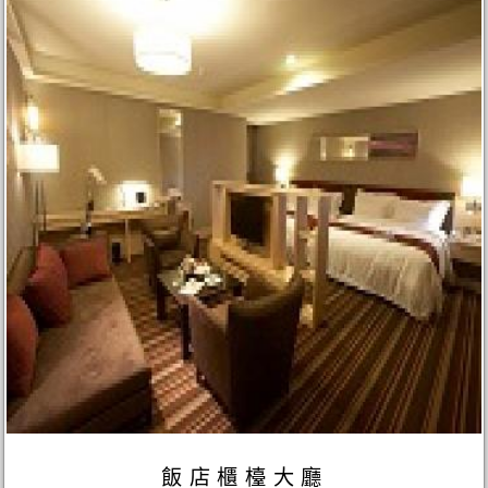
飯店櫃檯大廳