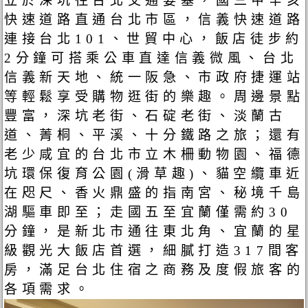
立於深坑往台北交通要塞，國三甲辛亥
快速道路直通台北市區，信義快速道路
連接台北101、世貿中心，飯店徒步約
2分鐘可搭乘公車直達信義微風、台北
信義新天地、統一阪急、市政府捷運站
等輕鬆享受購物逛街的樂趣。周邊景點
豐富，深坑老街、石碇老街、淡蘭古
道、菁桐、平溪、十分鐵路之旅；還有
老少咸宜的台北市立木柵動物園、福德
坑環保復育公園(滑草趣)、貓空纜車近
在咫尺、香火鼎盛的指南宮、秘境千島
湖驅車即至；走國五至宜蘭僅需約30
分鐘，是新北市通往東北角、宜蘭的星
級觀光大飯店首選，細膩打造317間客
房，滿足台北住宿之商務及度假旅客的
各項需求。