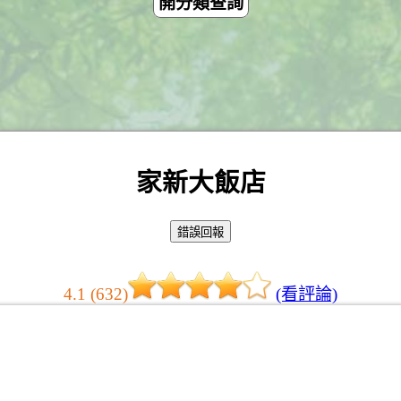
開分類查詢
家新大飯店
4.1 (632)
(看評論)