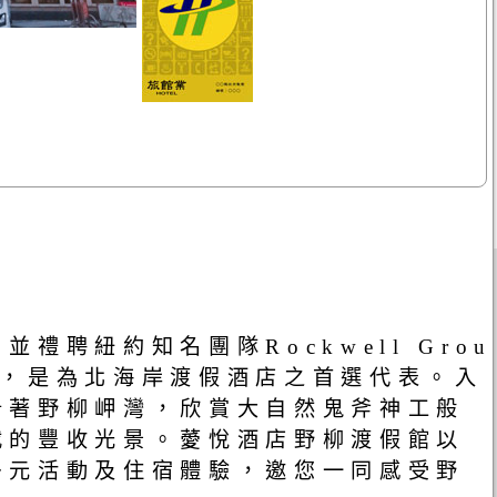
紐約知名團隊Rockwell Grou
思，是為北海岸渡假酒店之首選代表。入
沿著野柳岬灣，欣賞大自然鬼斧神工般
載的豐收光景。薆悅酒店野柳渡假館以
多元活動及住宿體驗，邀您一同感受野