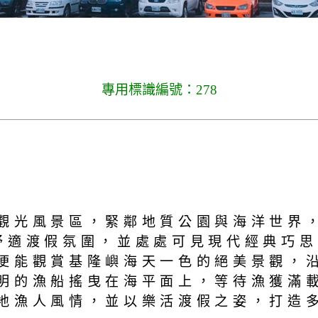
專用標識編號：278
光風景區，緊鄰地質公園與海洋世界，並禮聘
舒適渡假氛圍，並處處可見現代經典巧
便能觀賞基隆嶼海天一色的絕美景觀，
明的漁船搖曳在海平面上，等待漁獲滿
地漁人風情，並以樂活渡假之姿，打造