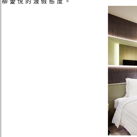
柳薆悅的渡假態度。