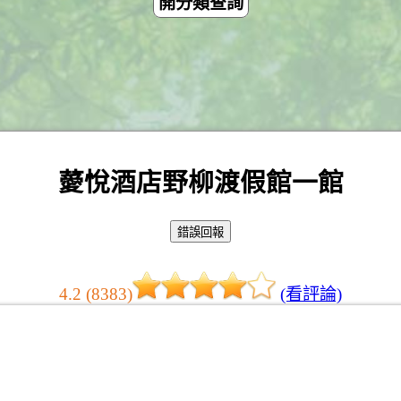
開分類查詢
薆悅酒店野柳渡假館一館
4.2 (8383)
(看評論)