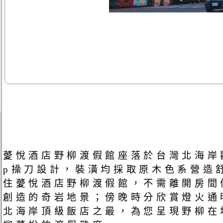
薆悅酒店野柳渡假館座落於台灣北海岸觀
p操刀設計，裝潢均採取原木色系營造
住薆悅酒店野柳渡假館，不需離開房間
創造的奇岩地景；傍晚時分欣賞燈火通
北海岸頂級飯店之最，為您呈現野柳在