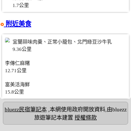
1.7公里
附近美食
宜蘭蒜味肉羹、正常小籠包、北門綠豆沙牛乳
9.36公里
李傳仁麻糬
12.71公里
富美活海鮮
15.8公里
bluezz民宿筆記本
,本網使用政府開放資料,由bluezz
旅遊筆記本建置
授權條款