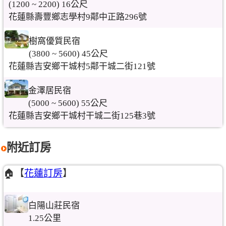
(1200 ~ 2200) 16公尺
花蓮縣壽豐鄉志學村9鄰中正路296號
樹窩優質民宿
(3800 ~ 5600) 45公尺
花蓮縣吉安鄉干城村5鄰干城二街121號
金澤居民宿
(5000 ~ 5600) 55公尺
花蓮縣吉安鄉干城村干城二街125巷3號
附近訂房
🏠【
花蓮訂房
】
白陽山莊民宿
1.25公里