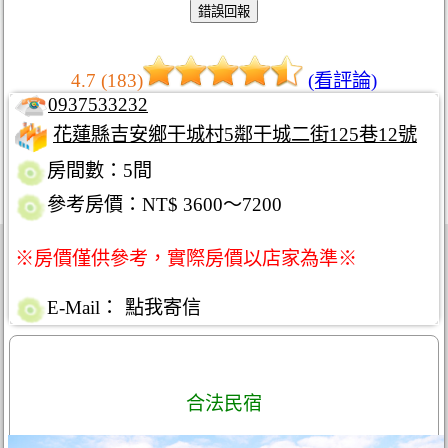
4.7 (183)
(看評論)
0937533232
花蓮縣吉安鄉干城村5鄰干城二街125巷12號
房間數：5間
參考房價：NT$ 3600～7200
※房價僅供參考，實際房價以店家為準※
E-Mail：
點我寄信
合法民宿