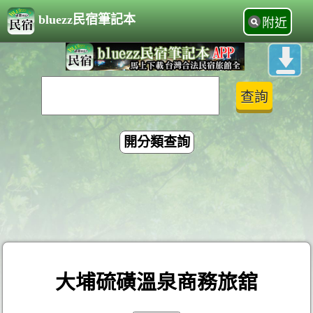
bluezz民宿筆記本
附近
開分類查詢
大埔硫磺溫泉商務旅舘