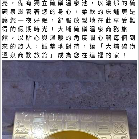
亮，備有獨立硫磺溫泉池，以濃郁的硫
磺泉滋養著您的身心，柔軟的床舖更是
讓您一夜好眠，舒服放鬆地在此享受難
得的假期時光！大埔硫磺溫泉商務旅
舘，以貼心與溫暖的角度關心著每個到
來的旅人，誠摯地對待，讓「大埔硫磺
溫泉商務旅舘」成為您在這裡的家！