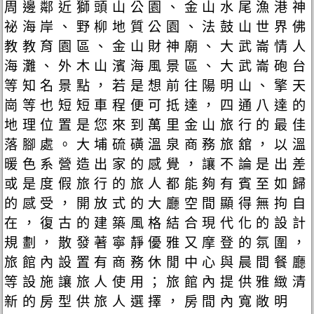
周邊鄰近獅頭山公園、金山水尾漁港神
祕海岸、野柳地質公園、法鼓山世界佛
教教育園區、金山財神廟、大武崙情人
海灘、外木山濱海風景區、大武崙砲台
等知名景點，若是想前往陽明山、擎天
崗等也短短車程便可抵達，四通八達的
地理位置是您來到萬里金山旅行的最佳
落腳處。大埔硫磺溫泉商務旅舘，以溫
暖色系營造出家的感覺，讓不論是出差
或是度假旅行的旅人都能夠有賓至如歸
的感受，開放式的大廳空間顯得無拘自
在，復古的建築風格結合現代化的設計
規劃，散發著寧靜優雅又摩登的氛圍，
旅館內設置有商務休閒中心與晨間餐廳
等設施讓旅人使用；旅館內提供雅緻清
新的房型供旅人選擇，房間內寬敞明