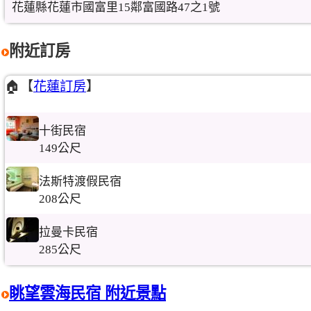
花蓮縣花蓮市國富里15鄰富國路47之1號
附近訂房
🏠【
花蓮訂房
】
十街民宿
149公尺
法斯特渡假民宿
208公尺
拉曼卡民宿
285公尺
眺望雲海民宿 附近景點