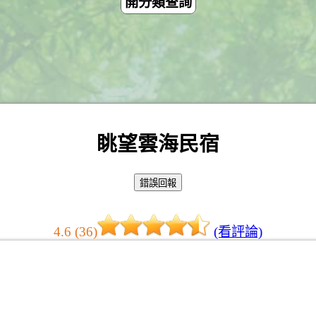
開分類查詢
眺望雲海民宿
4.6 (36)
(看評論)