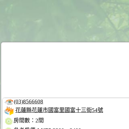
(03)8566608
花蓮縣花蓮市國富里國富十三街54號
房間數：2間