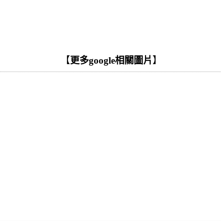
【
更多google相關圖片
】