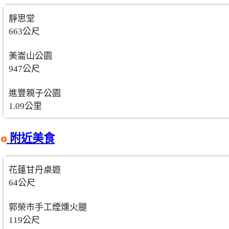
靜思堂
663公尺
美崙山公園
947公尺
進豐親子公園
1.09公里
附近美食
花蓮甘丹桌遊
64公尺
郭榮市手工煙燻火腿
119公尺